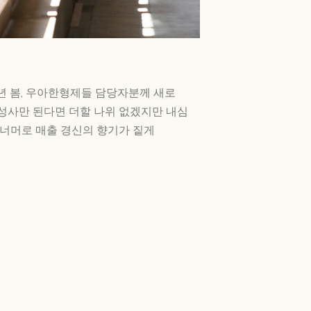
년 봄, 우아한형제들 담당자분께 새로
성사만 된다면 더할 나위 없겠지만 내심
 너머로 매출 경신의 향기가 짙게